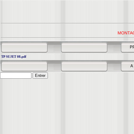
MONTA
P
TP SUJET 08.pdf
A