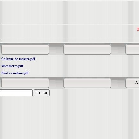
Colonne de mesure.pdf
Micometre.pdf
Pied a coulisse.pdf
A