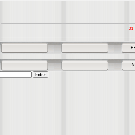
01
P
A